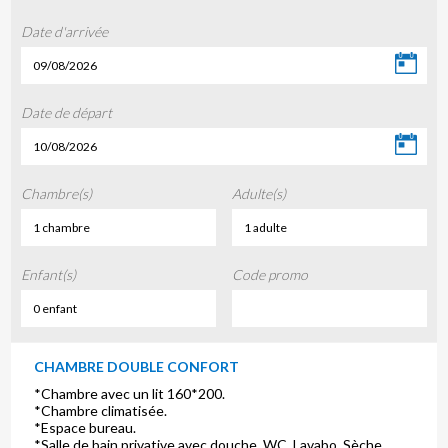
Date d'arrivée
09/08/2026
Date de départ
10/08/2026
Chambre(s)
Adulte(s)
1 chambre
1 adulte
Enfant(s)
Code promo
0 enfant
CHAMBRE DOUBLE CONFORT
*Chambre avec un lit 160*200.
*Chambre climatisée.
*Espace bureau.
*Salle de bain privative avec douche, WC, Lavabo, Sèche