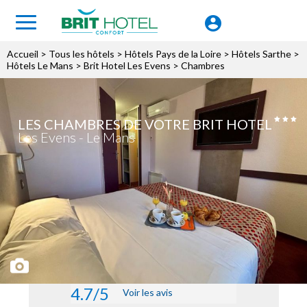
Accueil
>
Tous les hôtels
>
Hôtels Pays de la Loire
>
Hôtels Sarthe
>
Hôtels Le Mans
>
Brit Hotel Les Evens
> Chambres
LES CHAMBRES DE VOTRE BRIT HOTEL
Les Evens - Le Mans
4.7/5
Voir les avis